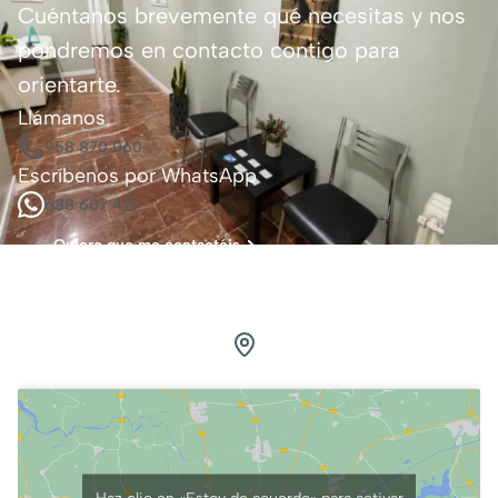
Cuéntanos brevemente qué necesitas y nos
pondremos en contacto contigo para
orientarte.
Llámanos
958 870 060
Escríbenos por WhatsApp
688 607 421
Quiero que me contactéis
Visítanos.
Estamos en Granada
Calle Pedro Antonio de Alarcón, 41, 3ºG
Haz clic en «Estoy de acuerdo» para activar