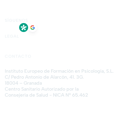
Terapia de pareja
Terapia de sexual
Terapia presencial en Granada
Terapia online
SÍGUENOS
LEGAL
Aviso legal
Política de privacidad
Política de cookies
CONTACTO
Instituto Europeo de Formación en Psicología, S.L.
C/ Pedro Antonio de Alarcón, 41. 3G.
18004 – Granada
Centro Sanitario Autorizado por la
Consejería de Salud - NICA Nº 65.462