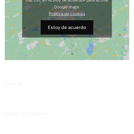
Google maps
Política de cookies
Estoy de acuerdo
CENTRO
Inicio
Quiénes somos
Terapia psicológica
Blog
Contacto
ÁREAS DE TERAPIA
Psicología para adultos
Psicología infantil y adolescente
Psicología forense