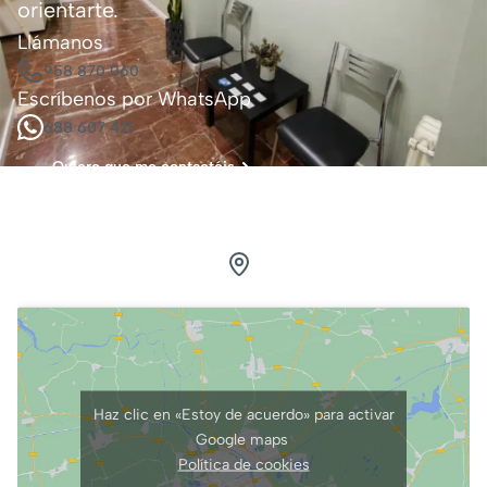
orientarte.
Llámanos
958 870 060
Escríbenos por WhatsApp
688 607 421
Quiero que me contactéis
Visítanos.
Estamos en Granada
Calle Pedro Antonio de Alarcón, 41, 3ºG
Haz clic en «Estoy de acuerdo» para activar
Google maps
Política de cookies