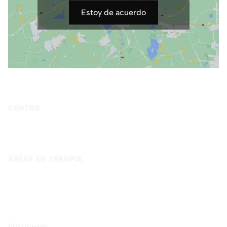
Estoy de acuerdo
CENTRO
Inicio
Quiénes somos
Terapia psicológica
Blog
Contacto
ÁREAS DE TERAPIA
Psicología para adultos
Psicología infantil y adolescente
Psicología forense
Terapia de pareja
Terapia de sexual
Terapia presencial en Granada
Terapia online