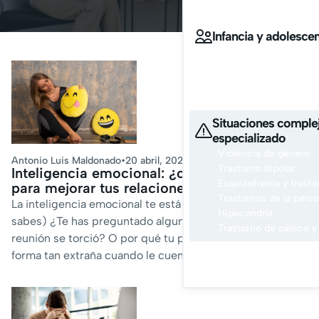
Convivir en familia
Infancia y adolesce
Afrontar el acoso esco
Convivir entre padres
Contamos con especialis
y adolescente
Situaciones comple
especializado
Violencia de género
Antonio Luis Maldonado
•
20 abril, 2026
Trastorno bipolar
Inteligencia emocional: ¿cómo aplicarla
Esquizofrenia y trasto
para mejorar tus relaciones?
Trastornos de la perso
La inteligencia emocional te está saboteando (y no lo
Hipocondría
sabes) ¿Te has preguntado alguna vez por qué esa
Trastorno de pánico y
reunión se torció? O por qué tu pareja reacciona de
forma tan extraña cuando le cuentas algo...
Pid