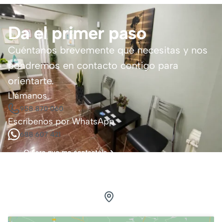
Da el primer paso
Cuéntanos brevemente qué necesitas y nos
pondremos en contacto contigo para
orientarte.
Llámanos
958 870 060
Escríbenos por WhatsApp
688 607 421
Quiero que me contactéis
Visítanos.
Estamos en Granada
Calle Pedro Antonio de Alarcón, 41, 3ºG