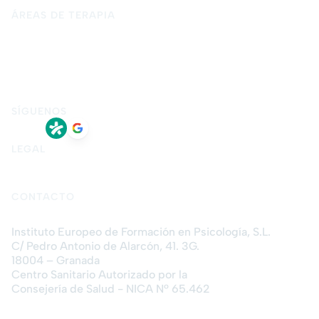
Contacto
ÁREAS DE TERAPIA
Psicología para adultos
Psicología infantil y adolescente
Psicología forense
Terapia de pareja
Terapia de sexual
Terapia presencial en Granada
Terapia online
SÍGUENOS
LEGAL
Aviso legal
Política de privacidad
Política de cookies
CONTACTO
Instituto Europeo de Formación en Psicología, S.L.
C/ Pedro Antonio de Alarcón, 41. 3G.
18004 – Granada
Centro Sanitario Autorizado por la
Consejería de Salud - NICA Nº 65.462