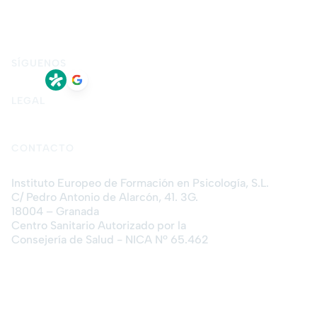
Psicología forense
Terapia de pareja
Terapia de sexual
Terapia presencial en Granada
Terapia online
SÍGUENOS
LEGAL
Aviso legal
Política de privacidad
Política de cookies
CONTACTO
Instituto Europeo de Formación en Psicología, S.L.
C/ Pedro Antonio de Alarcón, 41. 3G.
18004 – Granada
Centro Sanitario Autorizado por la
Consejería de Salud - NICA Nº 65.462