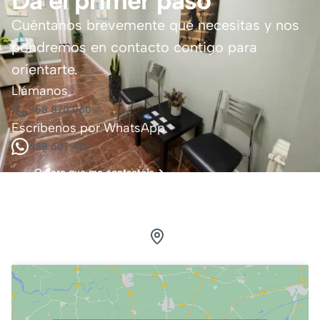
Da el primer paso
Cuéntanos brevemente qué necesitas y nos
pondremos en contacto contigo para
orientarte.
Llámanos
958 870 060
Escríbenos por WhatsApp
688 607 421
Quiero que me contactéis
Visítanos.
Estamos en Granada
Calle Pedro Antonio de Alarcón, 41, 3ºG