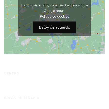
Haz clic en «Estoy de acuerdo» para activar
Google maps
Política de cookies
Estoy de acuerdo
CENTRO
Inicio
Quiénes somos
Terapia psicológica
Blog
Contacto
ÁREAS DE TERAPIA
Psicología para adultos
Psicología infantil y adolescente