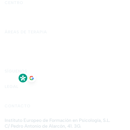
CENTRO
Inicio
Quiénes somos
Terapia psicológica
Blog
Contacto
ÁREAS DE TERAPIA
Psicología para adultos
Psicología infantil y adolescente
Psicología forense
Terapia de pareja
Terapia de sexual
Terapia presencial en Granada
Terapia online
SÍGUENOS
LEGAL
Aviso legal
Política de privacidad
Política de cookies
CONTACTO
Instituto Europeo de Formación en Psicología, S.L.
C/ Pedro Antonio de Alarcón, 41. 3G.