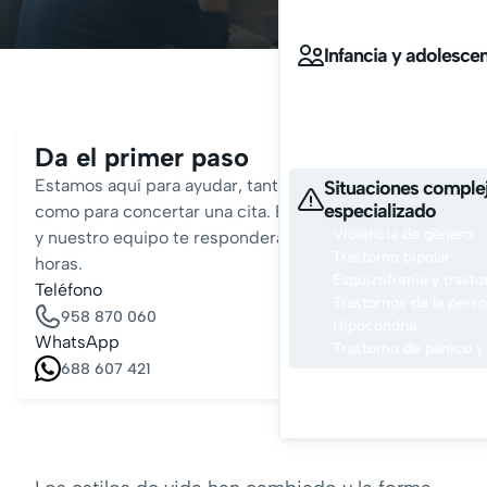
Convivir en familia
Infancia y adolesce
Afrontar el acoso esco
Convivir entre padres
Contamos con especialis
y adolescente
Da el primer paso
Estamos aquí para ayudar, tanto si tienes preguntas
Situaciones comple
especializado
como para concertar una cita. Envíanos un mensaje
Violencia de género
y nuestro equipo te responderá en menos de 24
Trastorno bipolar
horas.
Esquizofrenia y trasto
Teléfono
Trastornos de la perso
958 870 060
Hipocondría
WhatsApp
Trastorno de pánico y
688 607 421
Pid