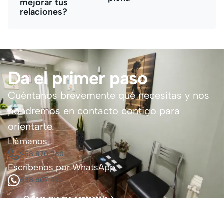
mejorar tus
relaciones?
Da el primer paso
Cuéntanos brevemente qué necesitas y nos
pondremos en contacto contigo para
orientarte.
Llámanos
958 870 060
Escríbenos por WhatsApp
688 607 421
Quiero que me contactéis