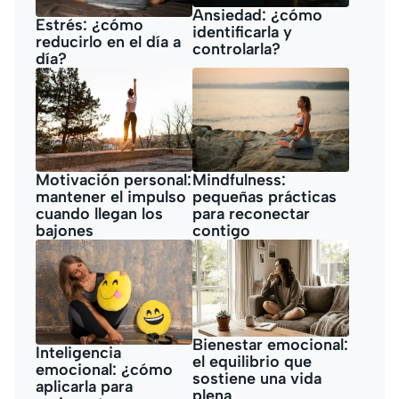
Ansiedad: ¿cómo
Estrés: ¿cómo
identificarla y
reducirlo en el día a
controlarla?
día?
Motivación personal:
Mindfulness:
mantener el impulso
pequeñas prácticas
cuando llegan los
para reconectar
bajones
contigo
Bienestar emocional:
Inteligencia
el equilibrio que
emocional: ¿cómo
sostiene una vida
aplicarla para
plena