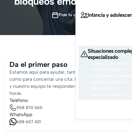
bloqueos emocionales?
Convivir en familia
Infancia y adolesce
Pide tu cita
Afrontar el acoso esco
Convivir entre padres
Contamos con especialis
y adolescente
Situaciones comple
especializado
Da el primer paso
Violencia de género
Trastorno bipolar
Estamos aquí para ayudar, tanto si tienes preguntas
Esquizofrenia y trasto
como para concertar una cita. Envíanos un mensaje
Trastornos de la perso
y nuestro equipo te responderá en menos de 24
Hipocondría
horas.
Trastorno de pánico y
Teléfono
958 870 060
Pid
WhatsApp
688 607 421