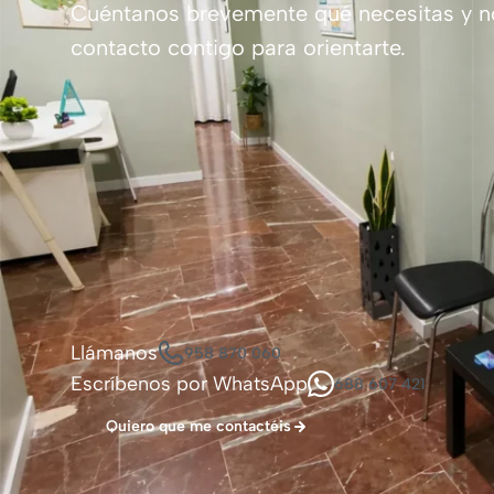
Cuéntanos brevemente qué necesitas y 
contacto contigo para orientarte.
Llámanos
958 870 060
Escríbenos por WhatsApp
688 607 421
Quiero que me contactéis