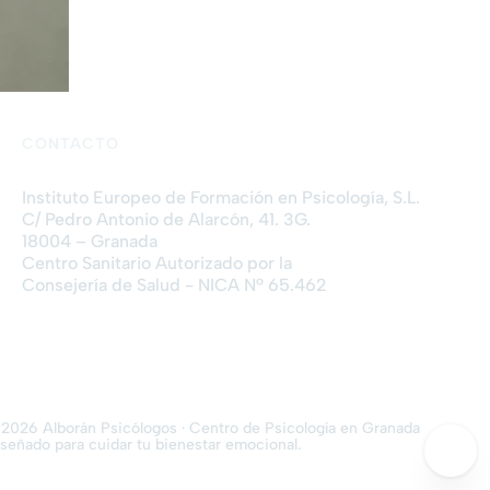
CONTACTO
Instituto Europeo de Formación en Psicología, S.L.
C/ Pedro Antonio de Alarcón, 41. 3G.
18004 – Granada
Centro Sanitario Autorizado por la
Consejería de Salud - NICA Nº 65.462
2026 Alborán Psicólogos · Centro de Psicología en Granada
señado para cuidar tu bienestar emocional.