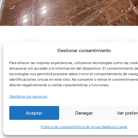
CENTRO
ÁREAS DE TERAP
Inicio
Psicología para adul
Gestionar consentimiento
Quiénes somos
Psicología infantil y
Terapia psicológica
Psicología forense
Blog
Terapia de pareja
Para ofrecer las mejores experiencias, utilizamos tecnologías como las cook
Contacto
Terapia de sexual
almacenar y/o acceder a la información del dispositivo. El consentimiento d
Terapia presencial 
tecnologías nos permitirá procesar datos como el comportamiento de naveg
Terapia online
identificaciones únicas en este sitio. No consentir o retirar el consentimien
afectar negativamente a ciertas características y funciones.
Gestionar los servicios
Aceptar
Denegar
Ver prefe
Psicólog
pareja, p
Política de cookies
Política de privacidad
Aviso Legal