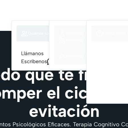
Nuestro equipo
Nuestro trabajo
Cómo podemos ayuda
Quiénes somos
Psicología para adultos
Comprender q
Antoni
Psicología infantil y adolescente
David
Superar la ans
Dejar atrás la 
Silvia 
Llámanos
958 870 060
Psicología forense
Recuperar el 
Jorge 
Escríbenos
688 607 421
Superar miedos
edo que te frena
Superar obses
Reconciliarte 
omper el ciclo de 
evitación
ntos Psicológicos Eficaces. Terapia Cognitivo C