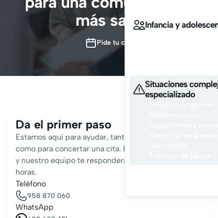
para una comunicación
Convivir en familia
más sana
Infancia y adolesce
Afrontar el acoso esco
Pide tu cita
Convivir entre padres
Contamos con especialis
y adolescente
Situaciones comple
especializado
Violencia de género
Trastorno bipolar
Da el primer paso
Esquizofrenia y trasto
Trastornos de la perso
Estamos aquí para ayudar, tanto si tienes preguntas
Hipocondría
como para concertar una cita. Envíanos un mensaje
Trastorno de pánico y
y nuestro equipo te responderá en menos de 24
horas.
Pid
Teléfono
958 870 060
WhatsApp