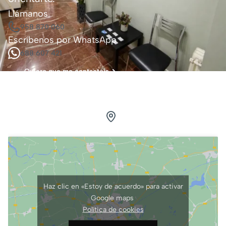
Llámanos
958 870 060
Escríbenos por WhatsApp
688 607 421
Quiero que me contactéis
Visítanos.
Estamos en Granada
Calle Pedro Antonio de Alarcón, 41, 3ºG
Haz clic en «Estoy de acuerdo» para activar
Google maps
Política de cookies