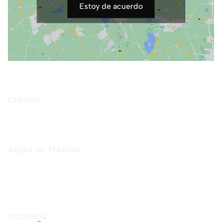
Estoy de acuerdo
CENTRO
Inicio
Quiénes somos
Terapia psicológica
Blog
Contacto
ÁREAS DE TERAPIA
Psicología para adultos
Psicología infantil y adolescente
Psicología forense
Terapia de pareja
Terapia de sexual
Terapia presencial en Granada
Terapia online
SÍGUENOS