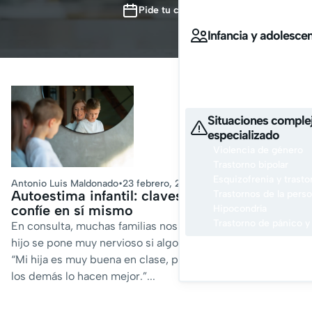
Convivir en familia
Pide tu cita
Infancia y adolesce
Afrontar el acoso esco
Convivir entre padres
Contamos con especialis
y adolescente
Situaciones comple
especializado
Violencia de género
Trastorno bipolar
Esquizofrenia y trasto
Antonio Luis Maldonado
•
23 febrero, 2026
Autoestima infantil: claves para que tu hijo
Trastornos de la perso
confíe en sí mismo
Hipocondría
Trastorno de pánico y
En consulta, muchas familias nos dicen cosas como: “Mi
hijo se pone muy nervioso si algo no le sale a la primera.”
Pid
“Mi hija es muy buena en clase, pero siempre dice que
los demás lo hacen mejor.”...