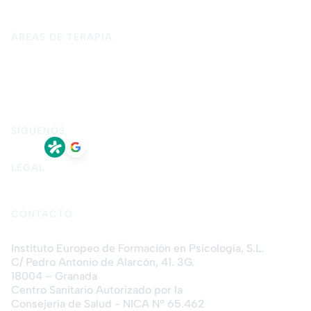
Terapia psicológica
Blog
Contacto
ÁREAS DE TERAPIA
Psicología para adultos
Psicología infantil y adolescente
Psicología forense
Terapia de pareja
Terapia de sexual
Terapia presencial en Granada
Terapia online
SÍGUENOS
LEGAL
Aviso legal
Política de privacidad
Política de cookies
CONTACTO
Instituto Europeo de Formación en Psicología, S.L.
C/ Pedro Antonio de Alarcón, 41. 3G.
18004 – Granada
Centro Sanitario Autorizado por la
Consejería de Salud - NICA Nº 65.462