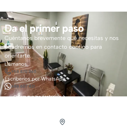
Da el primer paso
Cuéntanos brevemente qué necesitas y nos
pondremos en contacto contigo para
orientarte.
Llámanos
958 870 060
Escríbenos por WhatsApp
688 607 421
Quiero que me contactéis
Visítanos.
Estamos en Granada